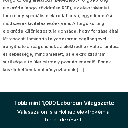
Forgó korong elektróda. Bevezető A forgó korong
elektróda (angol rövidítése RDE), az elektrokémiai
tudomány speciális elektródatípusa, egyedi mérési
módszerek kivitelezhetőek vele. A forgó korong
elektróda különleges tulajdonsága, hogy forgása által
létrehozott lamináris folyadékáram segítségével
irányítható a reagensnek az elektródhoz való áramlása
és sebessége, mindamellett, az elektrolízisáram
sűrűsége a felület bármely pontján egyenlő. Ennek
köszönhetően tanulmányozhatóak […]
Több mint 1,000 Laborban Világszerte
Válassza ön is a Holnap elektrokémiai
berendezéseit.