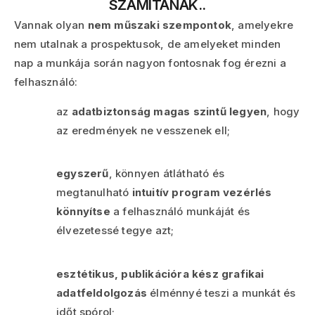
SZÁMÍTANAK..
Vannak olyan
nem műszaki szempontok
, amelyekre
nem utalnak a prospektusok, de amelyeket minden
nap a munkája során nagyon fontosnak fog érezni a
felhasználó:
az
adatbiztonság magas szintű legyen
, hogy
az eredmények ne vesszenek ell;
egyszerű
, könnyen átlátható és
megtanulható
intuitív program vezérlés
könnyítse
a felhasználó munkáját és
élvezetessé tegye azt;
esztétikus, publikációra kész grafikai
adatfeldolgozás
élménnyé teszi a munkát és
időt spórol;