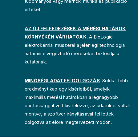
tudományos vagy mérnöki munka és publikáció
értékét.
AZ ÚJ FELFEDEZÉSEK A MÉRÉSI HATÁROK
KÖRNYÉKÉN VÁRHATÓAK
. A BioLogic
elektrokémiai műszerei a jelenlegi technológia
határain elvégezhető méréseket biztosítja a
kutatónak.
MINŐSÉGI ADATFELDOLGOZÁS
. Sokkal több
eredményt kap egy kísérletből, amelyik
maximális mérési határokban a legnagyobb
pontossággal volt kivitelezve, az adatok el voltak
mentve, a szoftver irányításával fel lettek
dolgozva az előre megtervezett módon.