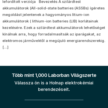
lefordított verziója Bevezetés A szilárdtest
akkumulátorok (All-solid-state batteries (ASSBs) ígéretes
megoldást jelentenek a hagyományos lítium-ion
akkumulátorok ( lithium-ion batteries (LIB) korlátainak
kezelésére. Ezek a szilárdtest akkumulátorok lehetőséget
kínálnak arra, hogy forradalmasítsák az iparágakat, az
elektromos járművektől a megújuló energiarendszerekig.
[…]
Több mint 1,000 Laborban Világszerte
Válassza ön is a Holnap elektrokémiai
berendezéseit.