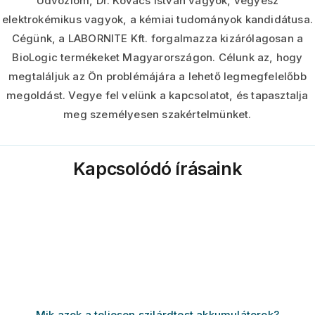
Üdvözlöm, Dr. Kovács István vagyok, vegyész
elektrokémikus vagyok, a kémiai tudományok kandidátusa.
Cégünk, a LABORNITE Kft. forgalmazza kizárólagosan a
BioLogic termékeket Magyarországon. Célunk az, hogy
megtaláljuk az Ön problémájára a lehető legmegfelelőbb
megoldást. Vegye fel velünk a kapcsolatot, és tapasztalja
meg személyesen szakértelmünket.
Kapcsolódó írásaink
Mik azok a teljesen szilárdtest akkumulátorok?