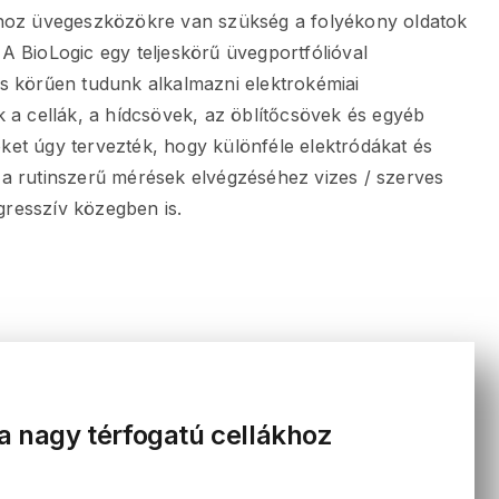
khoz üvegeszközökre van szükség a folyékony oldatok
A BioLogic egy teljeskörű üvegportfólióval
es körűen tudunk alkalmazni elektrokémiai
k a cellák, a hídcsövek, az öblítőcsövek és egyéb
ket úgy tervezték, hogy különféle elektródákat és
 a rutinszerű mérések elvégzéséhez vizes / szerves
resszív közegben is.
a nagy térfogatú cellákhoz