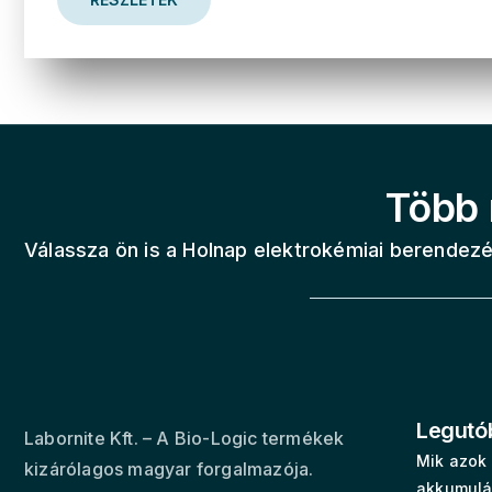
Több 
Válassza ön is a Holnap elektrokémiai berendezé
Legutó
Labornite Kft. – A Bio-Logic termékek
Mik azok 
kizárólagos magyar forgalmazója.
akkumulá