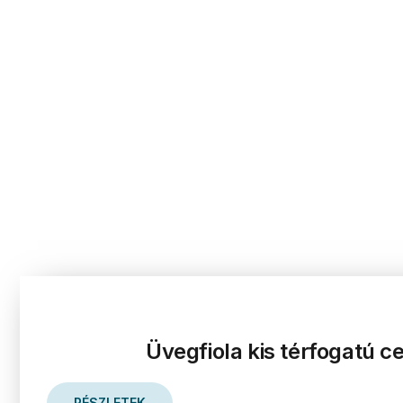
Üvegfiola kis térfogatú c
RÉSZLETEK