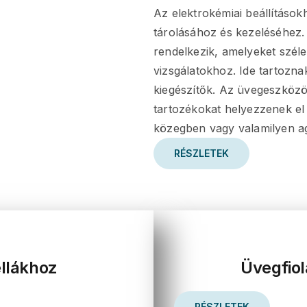
Az elektrokémiai beállításo
tárolásához és kezeléséhez. 
rendelkezik, amelyeket szél
vizsgálatokhoz. Ide tartozna
kiegészítők. Az üvegeszközö
tartozékokat helyezzenek el
közegben vagy valamilyen ag
RÉSZLETEK
ellákhoz
Üvegfiol
RÉSZLETEK